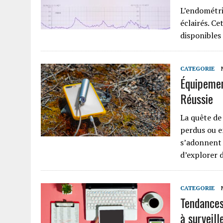
L’endométri
éclairés. Ce
disponibles
CATEGORIE
Équipemen
Réussie
La quête de
perdus ou e
s’adonnent à
d’explorer 
CATEGORIE
Tendances
à surveill