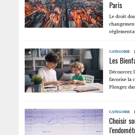
Paris
Le droit do
changements
réglementat
CATEGORIE
Les Bienf
Découvrez l
favorise la 
Plongez dan
CATEGORIE
Choisir s
l’endomét