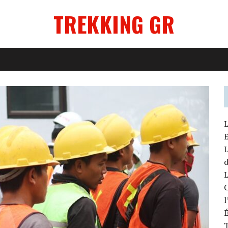
TREKKING GR
L
E
L
d
L
C
T