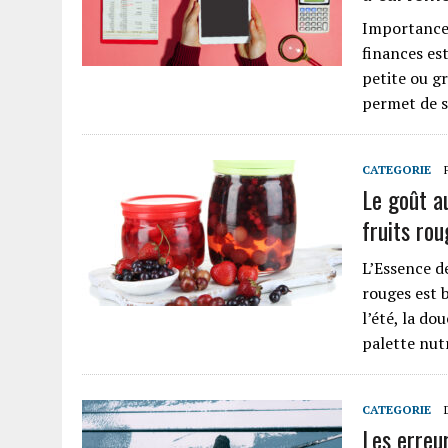
Importance 
finances est
petite ou g
permet de s
CATEGORIE
Le goût au
fruits ro
L’Essence d
rouges est 
l’été, la do
palette nut
CATEGORIE
Les erreur