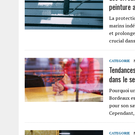
peinture a
La protecti
marins indé
et prolonger
crucial dan
CATEGORIE
Tendances
dans le se
Pourquoi un
Bordeaux es
pour son sav
Cependant,
CATEGORIE